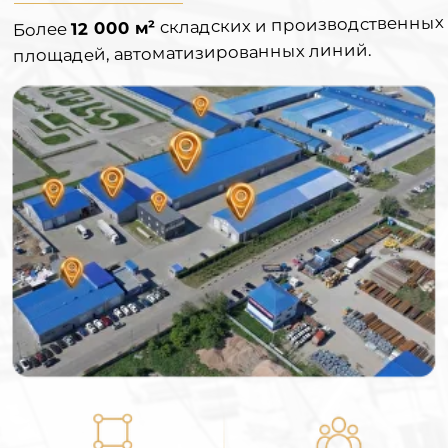
6+ ГА
120+
территория
сотрудников
производства
6
350+
городов
постоянных
присутствия
клиентов
Наше производство оснащено
современными автоматизированными
линиями и станками:
Благодаря современному парку технологий
мы обеспечиваем
сервис мирового уровня
— точную обработку, высокую скорость и