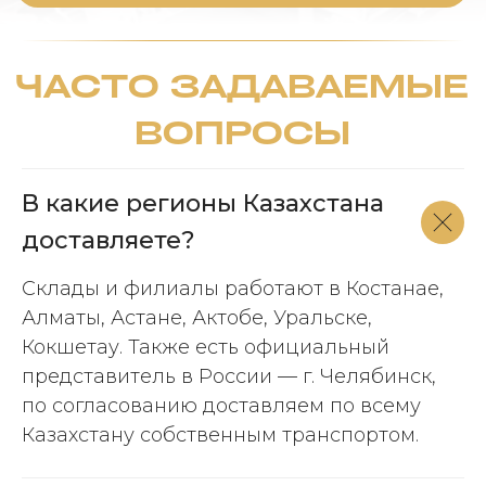
РАЗВИТИЕ ЧЕРЕЗ
ПАРТНЕРСТВО
Материалы, производство и сервис —
в одном месте
В какие регионы Казахстана
доставляете?
Склады и филиалы работают в Костанае,
Материалы
Производство
Алматы, Астане, Актобе, Уральске,
Кокшетау. Также есть официальный
представитель в России — г. Челябинск,
Логистика
Масштабирование
по согласованию доставляем по всему
Казахстану собственным транспортом.
Ваше имя: