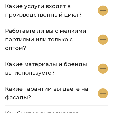
Ваш телефон:
Какие услуги входят в
+7
производственный цикл?
Из какого вы города?
Работаете ли вы с мелкими
Начать сотрудничество
партиями или только с
оптом?
Какие материалы и бренды
Контакты:
вы используете?
+7 777 900 9000
Какие гарантии вы даете на
фасады?